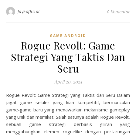
fayeofficial
0 Komentar
GAME ANDROID
Rogue Revolt: Game
Strategi Yang Taktis Dan
Seru
April 20, 2024
Rogue Revolt: Game Strategi yang Taktis dan Seru Dalam
jagat game seluler yang kian kompetitif, bermunculan
game-game baru yang menawarkan mekanisme gameplay
yang unik dan memikat. Salah satunya adalah Rogue Revolt,
sebuah game strategi berbasis giliran yang
menggabungkan elemen roguelike dengan pertarungan