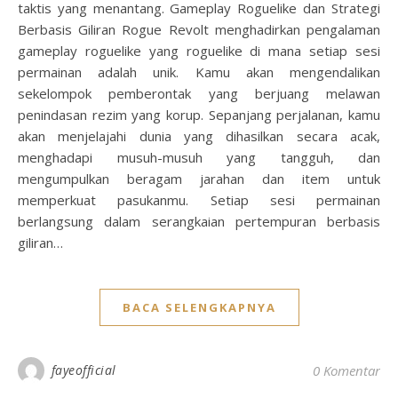
taktis yang menantang. Gameplay Roguelike dan Strategi
Berbasis Giliran Rogue Revolt menghadirkan pengalaman
gameplay roguelike yang roguelike di mana setiap sesi
permainan adalah unik. Kamu akan mengendalikan
sekelompok pemberontak yang berjuang melawan
penindasan rezim yang korup. Sepanjang perjalanan, kamu
akan menjelajahi dunia yang dihasilkan secara acak,
menghadapi musuh-musuh yang tangguh, dan
mengumpulkan beragam jarahan dan item untuk
memperkuat pasukanmu. Setiap sesi permainan
berlangsung dalam serangkaian pertempuran berbasis
giliran…
BACA SELENGKAPNYA
fayeofficial
0 Komentar