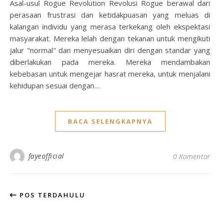
Asal-usul Rogue Revolution Revolusi Rogue berawal dari
perasaan frustrasi dan ketidakpuasan yang meluas di
kalangan individu yang merasa terkekang oleh ekspektasi
masyarakat. Mereka lelah dengan tekanan untuk mengikuti
jalur "normal" dan menyesuaikan diri dengan standar yang
diberlakukan pada mereka. Mereka mendambakan
kebebasan untuk mengejar hasrat mereka, untuk menjalani
kehidupan sesuai dengan…
BACA SELENGKAPNYA
fayeofficial
0 Komentar
POS TERDAHULU