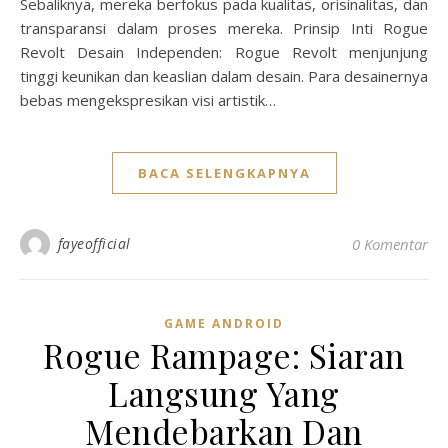
Sebaliknya, mereka berfokus pada kualitas, orisinalitas, dan
transparansi dalam proses mereka. Prinsip Inti Rogue
Revolt Desain Independen: Rogue Revolt menjunjung
tinggi keunikan dan keaslian dalam desain. Para desainernya
bebas mengekspresikan visi artistik…
BACA SELENGKAPNYA
fayeofficial
0 Komentar
GAME ANDROID
Rogue Rampage: Siaran
Langsung Yang
Mendebarkan Dan