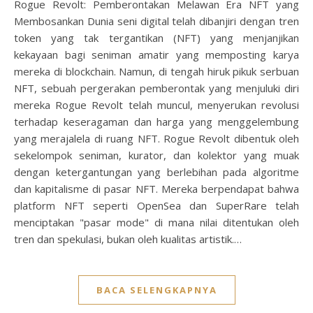
Rogue Revolt: Pemberontakan Melawan Era NFT yang
Membosankan Dunia seni digital telah dibanjiri dengan tren
token yang tak tergantikan (NFT) yang menjanjikan
kekayaan bagi seniman amatir yang memposting karya
mereka di blockchain. Namun, di tengah hiruk pikuk serbuan
NFT, sebuah pergerakan pemberontak yang menjuluki diri
mereka Rogue Revolt telah muncul, menyerukan revolusi
terhadap keseragaman dan harga yang menggelembung
yang merajalela di ruang NFT. Rogue Revolt dibentuk oleh
sekelompok seniman, kurator, dan kolektor yang muak
dengan ketergantungan yang berlebihan pada algoritme
dan kapitalisme di pasar NFT. Mereka berpendapat bahwa
platform NFT seperti OpenSea dan SuperRare telah
menciptakan "pasar mode" di mana nilai ditentukan oleh
tren dan spekulasi, bukan oleh kualitas artistik.…
BACA SELENGKAPNYA