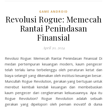
GAME ANDROID
Revolusi Rogue: Memecah
Rantai Penindasan
Finansial
April 20, 2024
Revolusi Rogue: Memecah Rantai Penindasan Finansial Di
medan pertempuran keuangan modern, kaum pengecer
telah terlalu lama terbelenggu oleh peraturan ketat dan
biaya selangit yang dikenakan oleh institusi keuangan besar.
Muncullah Rogue Revolution, gerakan yang bertujuan untuk
merebut kembali kendali keuangan dan membebaskan
kaum pengecer dari cengkeraman kekuasaannya. Apa itu
Rogue Revolution? Rogue Revolution adalah sebuah
gerakan yang dipelopori oleh pemain inovatif di dunia