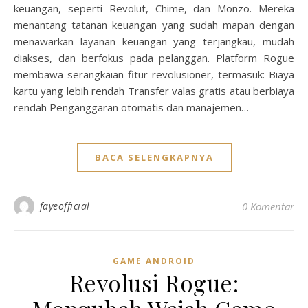
keuangan, seperti Revolut, Chime, dan Monzo. Mereka
menantang tatanan keuangan yang sudah mapan dengan
menawarkan layanan keuangan yang terjangkau, mudah
diakses, dan berfokus pada pelanggan. Platform Rogue
membawa serangkaian fitur revolusioner, termasuk: Biaya
kartu yang lebih rendah Transfer valas gratis atau berbiaya
rendah Penganggaran otomatis dan manajemen…
BACA SELENGKAPNYA
fayeofficial
0 Komentar
GAME ANDROID
Revolusi Rogue: