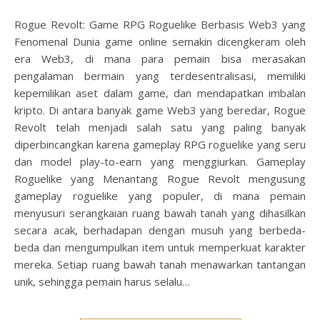
Rogue Revolt: Game RPG Roguelike Berbasis Web3 yang
Fenomenal Dunia game online semakin dicengkeram oleh
era Web3, di mana para pemain bisa merasakan
pengalaman bermain yang terdesentralisasi, memiliki
kepemilikan aset dalam game, dan mendapatkan imbalan
kripto. Di antara banyak game Web3 yang beredar, Rogue
Revolt telah menjadi salah satu yang paling banyak
diperbincangkan karena gameplay RPG roguelike yang seru
dan model play-to-earn yang menggiurkan. Gameplay
Roguelike yang Menantang Rogue Revolt mengusung
gameplay roguelike yang populer, di mana pemain
menyusuri serangkaian ruang bawah tanah yang dihasilkan
secara acak, berhadapan dengan musuh yang berbeda-
beda dan mengumpulkan item untuk memperkuat karakter
mereka. Setiap ruang bawah tanah menawarkan tantangan
unik, sehingga pemain harus selalu…