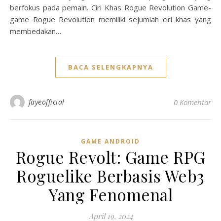
berfokus pada pemain. Ciri Khas Rogue Revolution Game-
game Rogue Revolution memiliki sejumlah ciri khas yang
membedakan…
BACA SELENGKAPNYA
fayeofficial
0 Komentar
GAME ANDROID
Rogue Revolt: Game RPG
Roguelike Berbasis Web3
Yang Fenomenal
April 19, 2024