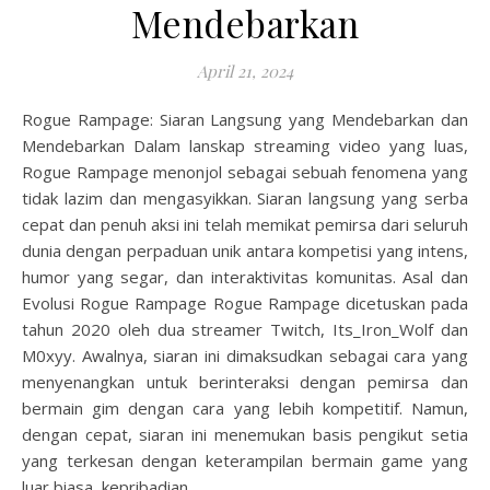
Mendebarkan
April 21, 2024
Rogue Rampage: Siaran Langsung yang Mendebarkan dan
Mendebarkan Dalam lanskap streaming video yang luas,
Rogue Rampage menonjol sebagai sebuah fenomena yang
tidak lazim dan mengasyikkan. Siaran langsung yang serba
cepat dan penuh aksi ini telah memikat pemirsa dari seluruh
dunia dengan perpaduan unik antara kompetisi yang intens,
humor yang segar, dan interaktivitas komunitas. Asal dan
Evolusi Rogue Rampage Rogue Rampage dicetuskan pada
tahun 2020 oleh dua streamer Twitch, Its_Iron_Wolf dan
M0xyy. Awalnya, siaran ini dimaksudkan sebagai cara yang
menyenangkan untuk berinteraksi dengan pemirsa dan
bermain gim dengan cara yang lebih kompetitif. Namun,
dengan cepat, siaran ini menemukan basis pengikut setia
yang terkesan dengan keterampilan bermain game yang
luar biasa, kepribadian…