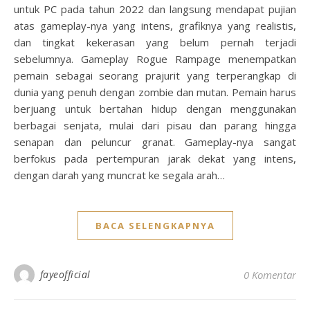
untuk PC pada tahun 2022 dan langsung mendapat pujian
atas gameplay-nya yang intens, grafiknya yang realistis,
dan tingkat kekerasan yang belum pernah terjadi
sebelumnya. Gameplay Rogue Rampage menempatkan
pemain sebagai seorang prajurit yang terperangkap di
dunia yang penuh dengan zombie dan mutan. Pemain harus
berjuang untuk bertahan hidup dengan menggunakan
berbagai senjata, mulai dari pisau dan parang hingga
senapan dan peluncur granat. Gameplay-nya sangat
berfokus pada pertempuran jarak dekat yang intens,
dengan darah yang muncrat ke segala arah…
BACA SELENGKAPNYA
fayeofficial
0 Komentar