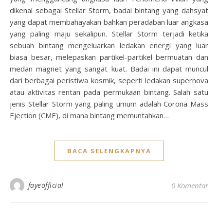
dikenal sebagai Stellar Storm, badai bintang yang dahsyat
yang dapat membahayakan bahkan peradaban luar angkasa
yang paling maju sekalipun. Stellar Storm terjadi ketika
sebuah bintang mengeluarkan ledakan energi yang luar
biasa besar, melepaskan partikel-partikel bermuatan dan
medan magnet yang sangat kuat. Badai ini dapat muncul
dari berbagai peristiwa kosmik, seperti ledakan supernova
atau aktivitas rentan pada permukaan bintang. Salah satu
jenis Stellar Storm yang paling umum adalah Corona Mass
Ejection (CME), di mana bintang memuntahkan…
BACA SELENGKAPNYA
fayeofficial
0 Komentar