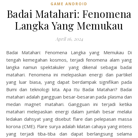
GAME ANDROID
Badai Matahari: Fenomena
Langka Yang Memukau
April 16, 2024
Badai Matahari: Fenomena Langka yang Memukau Di
tengah kemegahan kosmos, terjadi fenomena alam yang
langka namun spektakuler yang dikenal sebagai badai
matahari. Fenomena ini melepaskan energi dan partikel
yang luar biasa, yang dapat berdampak signifikan pada
Bumi dan teknologi kita. Apa Itu Badai Matahari? Badai
matahari adalah gangguan besar-besaran pada plasma dan
medan magnet matahari. Gangguan ini terjadi ketika
matahari melepaskan energi dalam jumlah besar melalui
ledakan dahsyat yang disebut flare dan pelepasan massa
korona (CME). Flare surya adalah kilatan cahaya yang intens
yang terjadi tiba-tiba dan dapat berlangsung selama