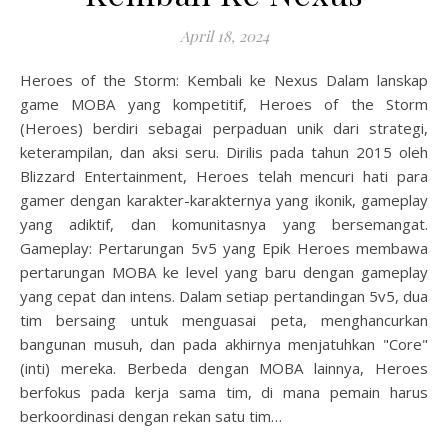
April 18, 2024
Heroes of the Storm: Kembali ke Nexus Dalam lanskap
game MOBA yang kompetitif, Heroes of the Storm
(Heroes) berdiri sebagai perpaduan unik dari strategi,
keterampilan, dan aksi seru. Dirilis pada tahun 2015 oleh
Blizzard Entertainment, Heroes telah mencuri hati para
gamer dengan karakter-karakternya yang ikonik, gameplay
yang adiktif, dan komunitasnya yang bersemangat.
Gameplay: Pertarungan 5v5 yang Epik Heroes membawa
pertarungan MOBA ke level yang baru dengan gameplay
yang cepat dan intens. Dalam setiap pertandingan 5v5, dua
tim bersaing untuk menguasai peta, menghancurkan
bangunan musuh, dan pada akhirnya menjatuhkan "Core"
(inti) mereka. Berbeda dengan MOBA lainnya, Heroes
berfokus pada kerja sama tim, di mana pemain harus
berkoordinasi dengan rekan satu tim…