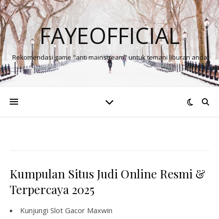
FAYEOFFICIAL
Rekomendasi game "anti mainstream" untuk temani liburan anda
Kumpulan Situs Judi Online Resmi &
Terpercaya 2025
Kunjungi
Slot Gacor Maxwin