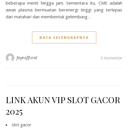
beberapa menit hingga jam. Sementara itu, CME adalah
awan plasma bermuatan berenergi tinggi yang terlepas
dari matahari dan membentuk gelembung…
BACA SELENGKAPNYA
fayeofficial
0 Komentar
LINK AKUN VIP SLOT GACOR
2025
slot gacor