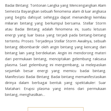
Badai Bintang: Tontonan Langka yang Mencengangkan Alam
Semesta Bayangkan sebuah fenomena alam di luar angkasa
yang begitu dahsyat sehingga dapat menandingi kemilau
miliaran bintang yang berkumpul bersama. Stellar Storm
atau Badai Bintang adalah fenomena ini, suatu letusan
energi yang luar biasa yang terjadi pada bintang-bintang
tertentu. Proses Terjadinya Stellar Storm Awalnya, sebuah
bintang dibombardir oleh angin bintang yang kencang dari
bintang lain yang berdekatan. Angin ini mendorong materi
dari permukaan bintang, menciptakan gelembung raksasa
plasma. Saat gelembung ini mengembang, ia melepaskan
sejumlah besar energi yang memicu badai bintang.
Manifestasi Badai Bintang Badai bintang memanifestasikan
dirinya dalam berbagai bentuk yang spektakuler: Suar
Matahari: Erupsi plasma yang intens dari permukaan
bintang, menghasilkan…