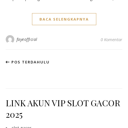
BACA SELENGKAPNYA
fayeofficial
0 Komentar
POS TERDAHULU
LINK AKUN VIP SLOT GACOR
2025
slot gacor