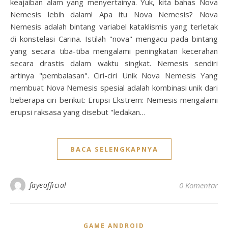
keajaiban alam yang menyertainya. Yuk, kita bahas Nova
Nemesis lebih dalam! Apa itu Nova Nemesis? Nova
Nemesis adalah bintang variabel kataklismis yang terletak
di konstelasi Carina. Istilah "nova" mengacu pada bintang
yang secara tiba-tiba mengalami peningkatan kecerahan
secara drastis dalam waktu singkat. Nemesis sendiri
artinya "pembalasan". Ciri-ciri Unik Nova Nemesis Yang
membuat Nova Nemesis spesial adalah kombinasi unik dari
beberapa ciri berikut: Erupsi Ekstrem: Nemesis mengalami
erupsi raksasa yang disebut "ledakan…
BACA SELENGKAPNYA
fayeofficial
0 Komentar
GAME ANDROID