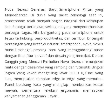
Nova Nexus: Generasi Baru Smartphone Pintar yang
Mendebarkan Di dunia yang sarat teknologi saat ini,
smartphone telah menjadi bagian integral dari kehidupan
kita. Sebagai perangkat serbaguna yang menyederhanakan
berbagai tugas, kita bergantung pada smartphone untuk
tetap terhubung, berproduktivitas, dan terhibur. Di tengah
persaingan yang ketat di industri smartphone, Nova Nexus
muncul sebagai pesaing baru yang mengguncang pasar
dengan fitur-fitur inovatif dan desain yang memikat. Desain
Canggih yang Mencuri Perhatian Nova Nexus memanjakan
mata dengan desainnya yang ramping dan futuristik. Bingkai
logam yang kokoh mengelilingi layar OLED 6,7 inci yang
luas, menciptakan tampilan edge-to-edge yang memukau.
Panel belakang kaca yang mengilap memberikan kesan
mewah, sementara lekukan ergonomis memastikan
kenyamanan genggaman. Layar…