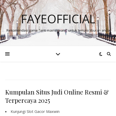
FAYEOFFICIAL
Rekomendasi game "anti mainstream" untuk temani liburan anda
Kumpulan Situs Judi Online Resmi &
Terpercaya 2025
Kunjungi
Slot Gacor Maxwin