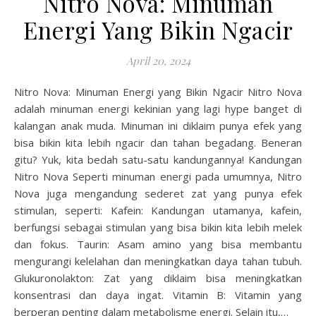
Nitro Nova: Minuman
Energi Yang Bikin Ngacir
April 20, 2024
Nitro Nova: Minuman Energi yang Bikin Ngacir Nitro Nova
adalah minuman energi kekinian yang lagi hype banget di
kalangan anak muda. Minuman ini diklaim punya efek yang
bisa bikin kita lebih ngacir dan tahan begadang. Beneran
gitu? Yuk, kita bedah satu-satu kandungannya! Kandungan
Nitro Nova Seperti minuman energi pada umumnya, Nitro
Nova juga mengandung sederet zat yang punya efek
stimulan, seperti: Kafein: Kandungan utamanya, kafein,
berfungsi sebagai stimulan yang bisa bikin kita lebih melek
dan fokus. Taurin: Asam amino yang bisa membantu
mengurangi kelelahan dan meningkatkan daya tahan tubuh.
Glukuronolakton: Zat yang diklaim bisa meningkatkan
konsentrasi dan daya ingat. Vitamin B: Vitamin yang
berperan penting dalam metabolisme energi. Selain itu,…