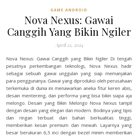
GAME ANDROID
Nova Nexus: Gawai
Canggih Yang Bikin Ngiler
April 22, 2024
Nova Nexus: Gawai Canggih yang Bikin Ngiler Di tengah
pesatnya perkembangan teknologi, Nova Nexus hadir
sebagai sebuah gawai unggulan yang siap memanjakan
para penggunanya. Gawai yang diproduksi oleh perusahaan
terkemuka di dunia ini menawarkan aneka fitur keren abis,
desain mentereng, dan performa yang bisa bikin siapa aja
melongo. Desain yang Bikin Melongo Nova Nexus tampil
dengan desain yang elegan dan modern. Bodinya yang tipis
dan ringan terbuat dari bahan berkualitas tinggi,
memberikan kesan premium dan mewah. Layarnya yang
besar berukuran 6,5 inci dengan bezel minim memberikan