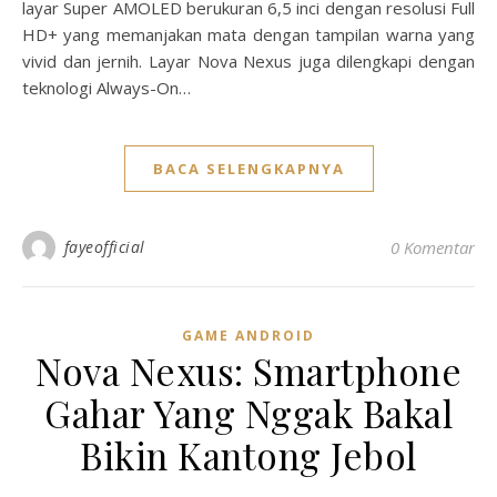
layar Super AMOLED berukuran 6,5 inci dengan resolusi Full
HD+ yang memanjakan mata dengan tampilan warna yang
vivid dan jernih. Layar Nova Nexus juga dilengkapi dengan
teknologi Always-On…
BACA SELENGKAPNYA
fayeofficial
0 Komentar
GAME ANDROID
Nova Nexus: Smartphone
Gahar Yang Nggak Bakal
Bikin Kantong Jebol