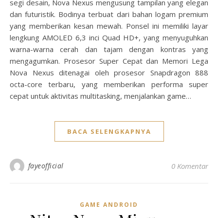
segi desain, Nova Nexus mengusung tampilan yang elegan
dan futuristik. Bodinya terbuat dari bahan logam premium
yang memberikan kesan mewah. Ponsel ini memiliki layar
lengkung AMOLED 6,3 inci Quad HD+, yang menyuguhkan
warna-warna cerah dan tajam dengan kontras yang
mengagumkan. Prosesor Super Cepat dan Memori Lega
Nova Nexus ditenagai oleh prosesor Snapdragon 888
octa-core terbaru, yang memberikan performa super
cepat untuk aktivitas multitasking, menjalankan game…
BACA SELENGKAPNYA
fayeofficial
0 Komentar
GAME ANDROID