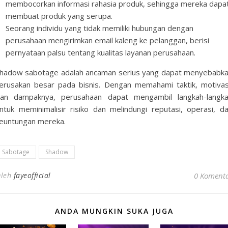
membocorkan informasi rahasia produk, sehingga mereka dapa
membuat produk yang serupa.
Seorang individu yang tidak memiliki hubungan dengan
perusahaan mengirimkan email kaleng ke pelanggan, berisi
pernyataan palsu tentang kualitas layanan perusahaan.
hadow sabotage adalah ancaman serius yang dapat menyebabk
erusakan besar pada bisnis. Dengan memahami taktik, motivas
an dampaknya, perusahaan dapat mengambil langkah-langk
ntuk meminimalisir risiko dan melindungi reputasi, operasi, d
euntungan mereka.
Sabotage
Shadow
leh
fayeofficial
0 Koment
ANDA MUNGKIN SUKA JUGA