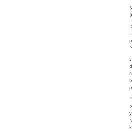
S
B
D
s
p
"
S
d
m
b
p
P
t
y
M
k