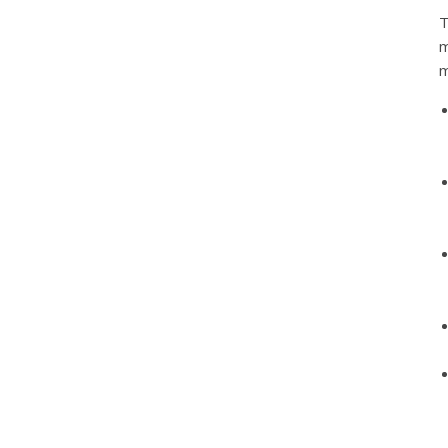
T
m
m