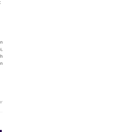
t
an
i,
ah
an
ar