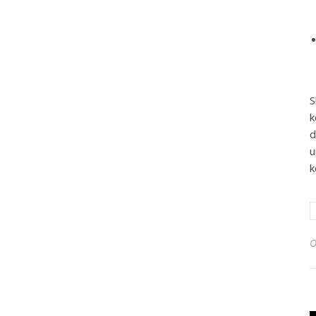
S
k
d
u
k
O