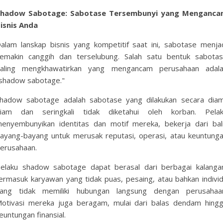
hadow Sabotage: Sabotase Tersembunyi yang Menganc
isnis Anda
alam lanskap bisnis yang kompetitif saat ini, sabotase menja
emakin canggih dan terselubung. Salah satu bentuk sabota
aling mengkhawatirkan yang mengancam perusahaan adal
shadow sabotage."
hadow sabotage adalah sabotase yang dilakukan secara dia
iam dan seringkali tidak diketahui oleh korban. Pela
enyembunyikan identitas dan motif mereka, bekerja dari bal
ayang-bayang untuk merusak reputasi, operasi, atau keuntung
erusahaan.
elaku shadow sabotage dapat berasal dari berbagai kalanga
ermasuk karyawan yang tidak puas, pesaing, atau bahkan indivi
ang tidak memiliki hubungan langsung dengan perusahaa
otivasi mereka juga beragam, mulai dari balas dendam hing
euntungan finansial.