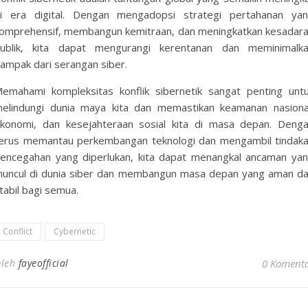
i era digital. Dengan mengadopsi strategi pertahanan ya
omprehensif, membangun kemitraan, dan meningkatkan kesadar
ublik, kita dapat mengurangi kerentanan dan meminimalk
ampak dari serangan siber.
emahami kompleksitas konflik sibernetik sangat penting unt
elindungi dunia maya kita dan memastikan keamanan nasiona
konomi, dan kesejahteraan sosial kita di masa depan. Deng
erus memantau perkembangan teknologi dan mengambil tindak
encegahan yang diperlukan, kita dapat menangkal ancaman ya
uncul di dunia siber dan membangun masa depan yang aman d
tabil bagi semua.
Conflict
Cybernetic
leh
fayeofficial
0 Koment