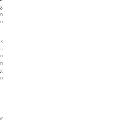
ng
an
an
uk
l,
an
an
ng
an
ar