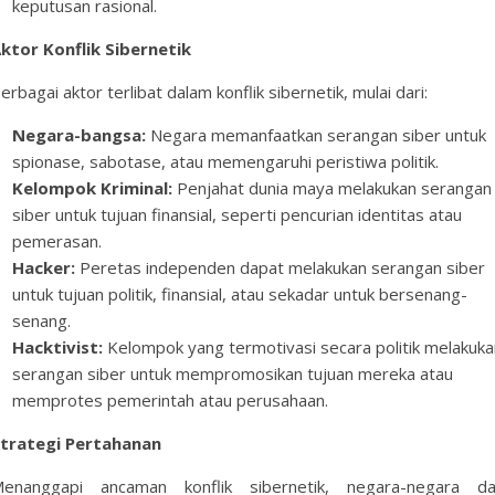
keputusan rasional.
ktor Konflik Sibernetik
erbagai aktor terlibat dalam konflik sibernetik, mulai dari:
Negara-bangsa:
Negara memanfaatkan serangan siber untuk
spionase, sabotase, atau memengaruhi peristiwa politik.
Kelompok Kriminal:
Penjahat dunia maya melakukan serangan
siber untuk tujuan finansial, seperti pencurian identitas atau
pemerasan.
Hacker:
Peretas independen dapat melakukan serangan siber
untuk tujuan politik, finansial, atau sekadar untuk bersenang-
senang.
Hacktivist:
Kelompok yang termotivasi secara politik melakuka
serangan siber untuk mempromosikan tujuan mereka atau
memprotes pemerintah atau perusahaan.
trategi Pertahanan
enanggapi ancaman konflik sibernetik, negara-negara d