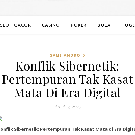
SLOT GACOR
CASINO
POKER
BOLA
TOGE
GAME ANDROID
Konflik Sibernetik:
Pertempuran Tak Kasat
Mata Di Era Digital
April 17, 2024
onflik Sibernetik: Pertempuran Tak Kasat Mata di Era Digit