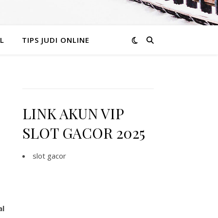
L
TIPS JUDI ONLINE
LINK AKUN VIP
SLOT GACOR 2025
slot gacor
al