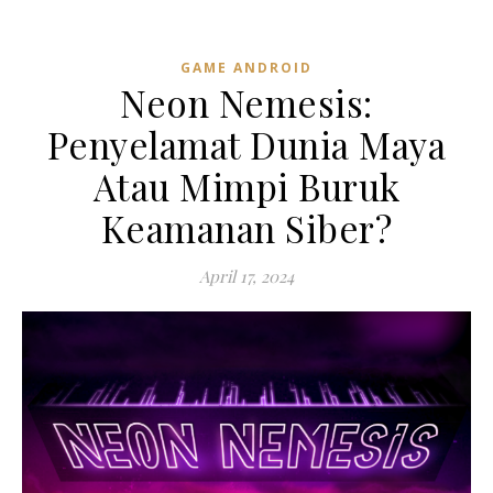
GAME ANDROID
Neon Nemesis:
Penyelamat Dunia Maya
Atau Mimpi Buruk
Keamanan Siber?
April 17, 2024