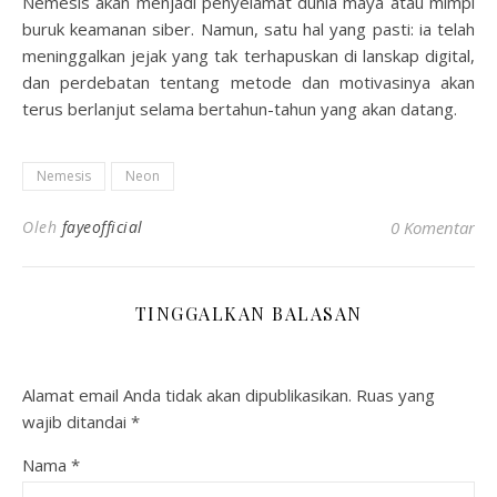
Nemesis akan menjadi penyelamat dunia maya atau mimpi
buruk keamanan siber. Namun, satu hal yang pasti: ia telah
meninggalkan jejak yang tak terhapuskan di lanskap digital,
dan perdebatan tentang metode dan motivasinya akan
terus berlanjut selama bertahun-tahun yang akan datang.
Nemesis
Neon
Oleh
fayeofficial
0 Komentar
TINGGALKAN BALASAN
Alamat email Anda tidak akan dipublikasikan.
Ruas yang
wajib ditandai
*
Nama
*