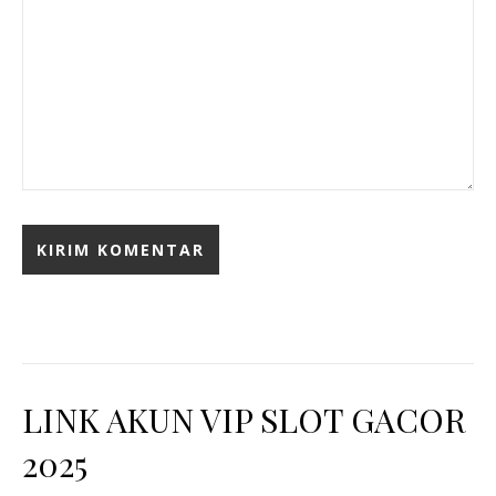
LINK AKUN VIP SLOT GACOR
2025