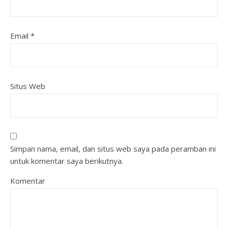
Email
*
Situs Web
Simpan nama, email, dan situs web saya pada peramban ini
untuk komentar saya berikutnya.
Komentar