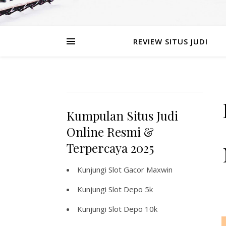
REVIEW SITUS JUDI
Kumpulan Situs Judi
Online Resmi &
Terpercaya 2025
Kunjungi
Slot Gacor Maxwin
Kunjungi
Slot Depo 5k
Kunjungi
Slot Depo 10k