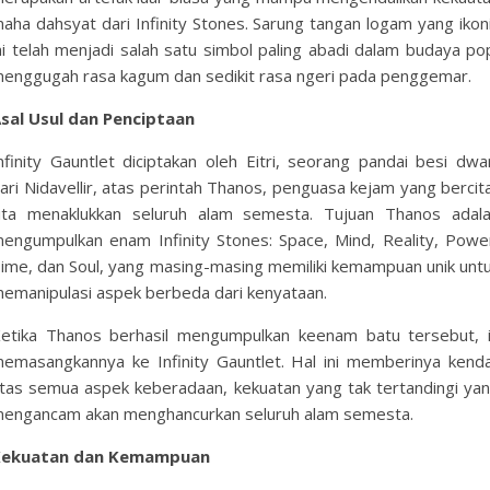
aha dahsyat dari Infinity Stones. Sarung tangan logam yang ikon
ni telah menjadi salah satu simbol paling abadi dalam budaya po
enggugah rasa kagum dan sedikit rasa ngeri pada penggemar.
sal Usul dan Penciptaan
nfinity Gauntlet diciptakan oleh Eitri, seorang pandai besi dwa
ari Nidavellir, atas perintah Thanos, penguasa kejam yang bercit
ita menaklukkan seluruh alam semesta. Tujuan Thanos adal
engumpulkan enam Infinity Stones: Space, Mind, Reality, Powe
ime, dan Soul, yang masing-masing memiliki kemampuan unik unt
emanipulasi aspek berbeda dari kenyataan.
etika Thanos berhasil mengumpulkan keenam batu tersebut, 
emasangkannya ke Infinity Gauntlet. Hal ini memberinya kenda
tas semua aspek keberadaan, kekuatan yang tak tertandingi ya
engancam akan menghancurkan seluruh alam semesta.
Kekuatan dan Kemampuan