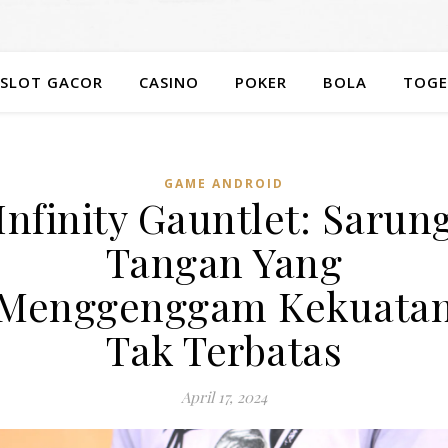
SLOT GACOR
CASINO
POKER
BOLA
TOGE
GAME ANDROID
Infinity Gauntlet: Sarun
Tangan Yang
Menggenggam Kekuata
Tak Terbatas
April 17, 2024