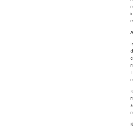
m
i
m
A
I
d
c
m
T
m
K
m
a
m