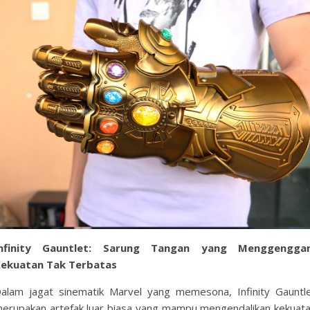
Infinity Gauntlet: Sarung Tangan yang Menggengga
ekuatan Tak Terbatas
alam jagat sinematik Marvel yang memesona, Infinity Gauntl
erupakan artefak luar biasa yang mampu mengendalikan kekuat