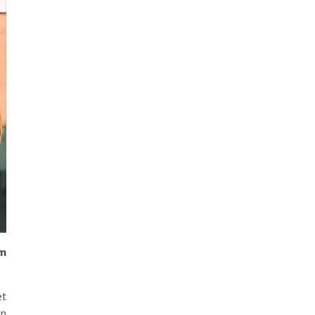
m
et
an