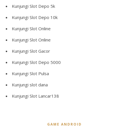
Kunjungi
Slot Depo 5k
Kunjungi
Slot Depo 10k
Kunjungi
Slot Online
Kunjungi
Slot Online
Kunjungi
Slot Gacor
Kunjungi
Slot Depo 5000
Kunjungi
Slot Pulsa
Kunjungi
slot dana
Kunjungi
Slot Lancar138
GAME ANDROID