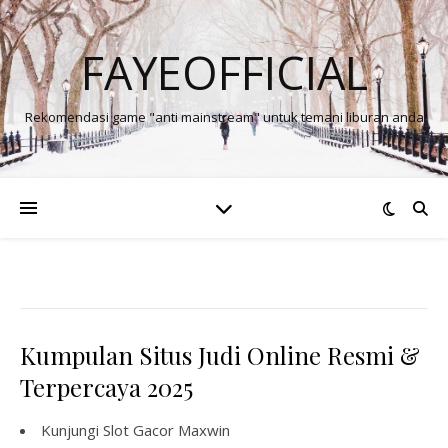
FAYEOFFICIAL
Rekomendasi game "anti mainstream" untuk temani liburan anda
Kumpulan Situs Judi Online Resmi &
Terpercaya 2025
Kunjungi
Slot Gacor Maxwin