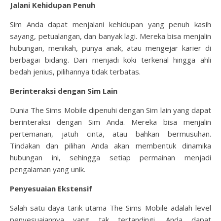
Jalani Kehidupan Penuh
Sim Anda dapat menjalani kehidupan yang penuh kasih
sayang, petualangan, dan banyak lagi. Mereka bisa menjalin
hubungan, menikah, punya anak, atau mengejar karier di
berbagai bidang. Dari menjadi koki terkenal hingga ahli
bedah jenius, pilihannya tidak terbatas.
Berinteraksi dengan Sim Lain
Dunia The Sims Mobile dipenuhi dengan Sim lain yang dapat
berinteraksi dengan Sim Anda. Mereka bisa menjalin
pertemanan, jatuh cinta, atau bahkan bermusuhan.
Tindakan dan pilihan Anda akan membentuk dinamika
hubungan ini, sehingga setiap permainan menjadi
pengalaman yang unik.
Penyesuaian Ekstensif
Salah satu daya tarik utama The Sims Mobile adalah level
penyesuaiannya yang tak tertandingi. Anda dapat