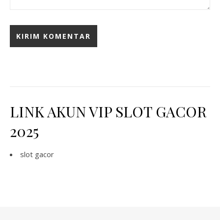
LINK AKUN VIP SLOT GACOR
2025
slot gacor