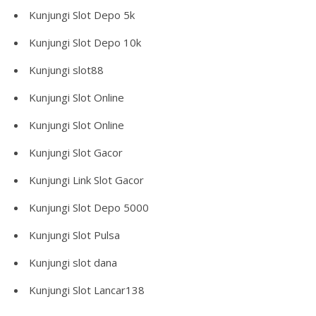
Kunjungi
Slot Depo 5k
Kunjungi
Slot Depo 10k
Kunjungi
slot88
Kunjungi
Slot Online
Kunjungi
Slot Online
Kunjungi
Slot Gacor
Kunjungi
Link Slot Gacor
Kunjungi
Slot Depo 5000
Kunjungi
Slot Pulsa
Kunjungi
slot dana
Kunjungi
Slot Lancar138