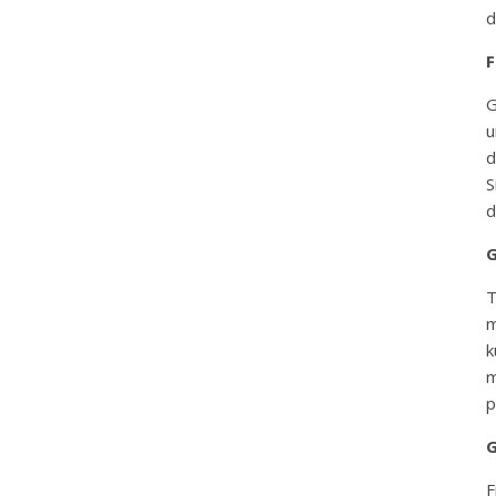
d
F
G
u
d
S
d
G
T
m
k
m
p
G
F