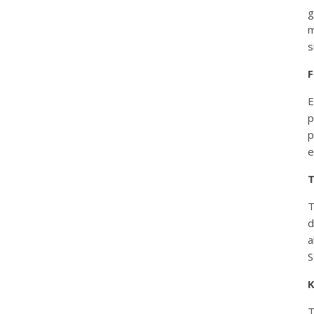
g
m
s
F
E
p
p
e
T
T
d
a
S
K
T