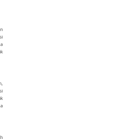
in
si
ga
uk
n,
si
uk
ya
ah