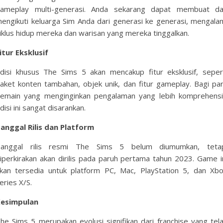
ameplay multi-generasi. Anda sekarang dapat membuat d
engikuti keluarga Sim Anda dari generasi ke generasi, mengala
iklus hidup mereka dan warisan yang mereka tinggalkan.
itur Eksklusif
disi khusus The Sims 5 akan mencakup fitur eksklusif, seper
aket konten tambahan, objek unik, dan fitur gameplay. Bagi pa
emain yang menginginkan pengalaman yang lebih komprehensi
disi ini sangat disarankan.
anggal Rilis dan Platform
anggal rilis resmi The Sims 5 belum diumumkan, teta
iperkirakan akan dirilis pada paruh pertama tahun 2023. Game i
kan tersedia untuk platform PC, Mac, PlayStation 5, dan Xb
eries X/S.
esimpulan
he Sims 5 merupakan evolusi signifikan dari franchise yang tel