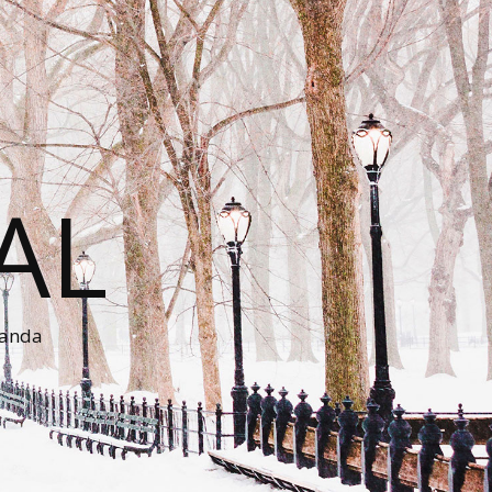
AL
 anda