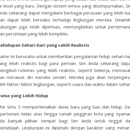
e level yang baru. Dengan sistem emosi yang disempurnakan, S
nda sekarang dapat mengalami berbagai perasaan yang lebih lu
an dapat lebih bereaksi terhadap lingkungan mereka. Dinami
ubungan juga telah diperluas, memungkinkan untuk perteman
an percintaan yang lebih kompleks.
ehidupan Sehari-hari yang Lebih Realistis
ame ini berusaha untuk memberikan pengalaman hidup sehari-ha
ang lebih realistis bagi para pemain. Sim Anda sekarang dap
engikuti rutinitas yang lebih realistis, seperti bekerja, memasa
an merawat diri mereka sendiri. Mereka juga akan terpengar
leh faktor-faktor lingkungan, seperti cuaca dan waktu dalam sehar
unia yang Lebih Hidup
he Sims 5 memperkenalkan dunia baru yang luas dan hidup. Da
partemen kelas atas hingga rumah pinggiran kota yang nyama
da banyak pilihan tempat bagi Sim Anda untuk tinggal d
enjelajah. Lingkungan ini dipenuhi dengan karakter yang menar