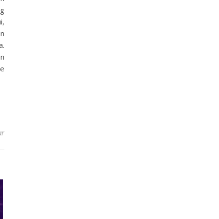
ng
i,
an
a.
an
me
ar