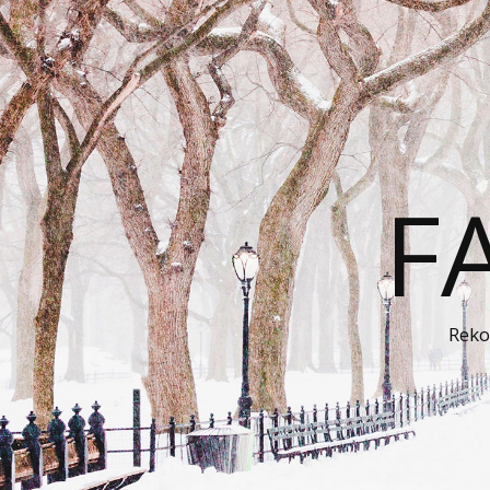
F
Reko