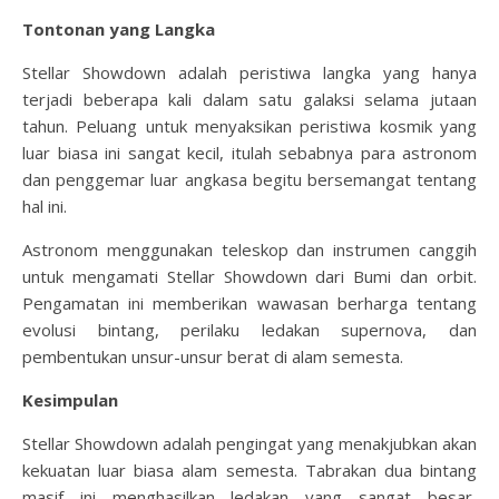
Tontonan yang Langka
Stellar Showdown adalah peristiwa langka yang hanya
terjadi beberapa kali dalam satu galaksi selama jutaan
tahun. Peluang untuk menyaksikan peristiwa kosmik yang
luar biasa ini sangat kecil, itulah sebabnya para astronom
dan penggemar luar angkasa begitu bersemangat tentang
hal ini.
Astronom menggunakan teleskop dan instrumen canggih
untuk mengamati Stellar Showdown dari Bumi dan orbit.
Pengamatan ini memberikan wawasan berharga tentang
evolusi bintang, perilaku ledakan supernova, dan
pembentukan unsur-unsur berat di alam semesta.
Kesimpulan
Stellar Showdown adalah pengingat yang menakjubkan akan
kekuatan luar biasa alam semesta. Tabrakan dua bintang
masif ini menghasilkan ledakan yang sangat besar,