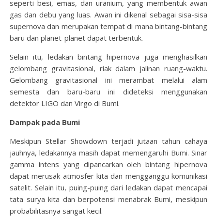
seperti besi, emas, dan uranium, yang membentuk awan
gas dan debu yang luas. Awan ini dikenal sebagai sisa-sisa
supernova dan merupakan tempat di mana bintang-bintang
baru dan planet-planet dapat terbentuk.
Selain itu, ledakan bintang hipernova juga menghasilkan
gelombang gravitasional, riak dalam jalinan ruang-waktu.
Gelombang gravitasional ini merambat melalui alam
semesta dan baru-baru ini dideteksi menggunakan
detektor LIGO dan Virgo di Bumi.
Dampak pada Bumi
Meskipun Stellar Showdown terjadi jutaan tahun cahaya
jauhnya, ledakannya masih dapat memengaruhi Bumi. Sinar
gamma intens yang dipancarkan oleh bintang hipernova
dapat merusak atmosfer kita dan mengganggu komunikasi
satelit. Selain itu, puing-puing dari ledakan dapat mencapai
tata surya kita dan berpotensi menabrak Bumi, meskipun
probabilitasnya sangat kecil.