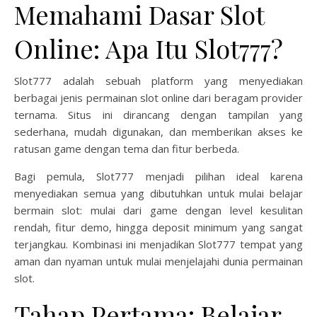
Memahami Dasar Slot
Online: Apa Itu Slot777?
Slot777 adalah sebuah platform yang menyediakan
berbagai jenis permainan slot online dari beragam provider
ternama. Situs ini dirancang dengan tampilan yang
sederhana, mudah digunakan, dan memberikan akses ke
ratusan game dengan tema dan fitur berbeda.
Bagi pemula, Slot777 menjadi pilihan ideal karena
menyediakan semua yang dibutuhkan untuk mulai belajar
bermain slot: mulai dari game dengan level kesulitan
rendah, fitur demo, hingga deposit minimum yang sangat
terjangkau. Kombinasi ini menjadikan Slot777 tempat yang
aman dan nyaman untuk mulai menjelajahi dunia permainan
slot.
Tahap Pertama: Belajar