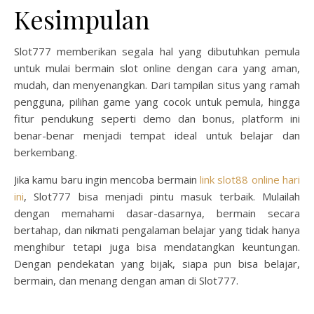
Kesimpulan
Slot777 memberikan segala hal yang dibutuhkan pemula
untuk mulai bermain slot online dengan cara yang aman,
mudah, dan menyenangkan. Dari tampilan situs yang ramah
pengguna, pilihan game yang cocok untuk pemula, hingga
fitur pendukung seperti demo dan bonus, platform ini
benar-benar menjadi tempat ideal untuk belajar dan
berkembang.
Jika kamu baru ingin mencoba bermain
link slot88 online hari
ini
, Slot777 bisa menjadi pintu masuk terbaik. Mulailah
dengan memahami dasar-dasarnya, bermain secara
bertahap, dan nikmati pengalaman belajar yang tidak hanya
menghibur tetapi juga bisa mendatangkan keuntungan.
Dengan pendekatan yang bijak, siapa pun bisa belajar,
bermain, dan menang dengan aman di Slot777.