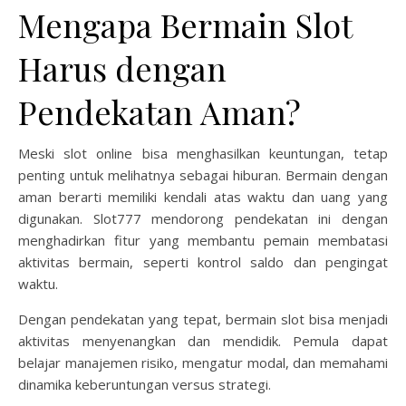
Mengapa Bermain Slot
Harus dengan
Pendekatan Aman?
Meski slot online bisa menghasilkan keuntungan, tetap
penting untuk melihatnya sebagai hiburan. Bermain dengan
aman berarti memiliki kendali atas waktu dan uang yang
digunakan. Slot777 mendorong pendekatan ini dengan
menghadirkan fitur yang membantu pemain membatasi
aktivitas bermain, seperti kontrol saldo dan pengingat
waktu.
Dengan pendekatan yang tepat, bermain slot bisa menjadi
aktivitas menyenangkan dan mendidik. Pemula dapat
belajar manajemen risiko, mengatur modal, dan memahami
dinamika keberuntungan versus strategi.