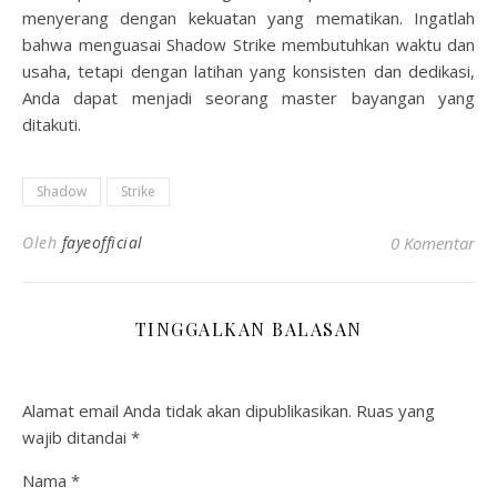
menyerang dengan kekuatan yang mematikan. Ingatlah
bahwa menguasai Shadow Strike membutuhkan waktu dan
usaha, tetapi dengan latihan yang konsisten dan dedikasi,
Anda dapat menjadi seorang master bayangan yang
ditakuti.
Shadow
Strike
Oleh
fayeofficial
0 Komentar
TINGGALKAN BALASAN
Alamat email Anda tidak akan dipublikasikan.
Ruas yang
wajib ditandai
*
Nama
*