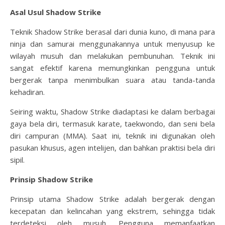
Asal Usul Shadow Strike
Teknik Shadow Strike berasal dari dunia kuno, di mana para
ninja dan samurai menggunakannya untuk menyusup ke
wilayah musuh dan melakukan pembunuhan. Teknik ini
sangat efektif karena memungkinkan pengguna untuk
bergerak tanpa menimbulkan suara atau tanda-tanda
kehadiran.
Seiring waktu, Shadow Strike diadaptasi ke dalam berbagai
gaya bela diri, termasuk karate, taekwondo, dan seni bela
diri campuran (MMA). Saat ini, teknik ini digunakan oleh
pasukan khusus, agen intelijen, dan bahkan praktisi bela diri
sipil.
Prinsip Shadow Strike
Prinsip utama Shadow Strike adalah bergerak dengan
kecepatan dan kelincahan yang ekstrem, sehingga tidak
terdeteksi oleh musuh. Pengguna memanfaatkan