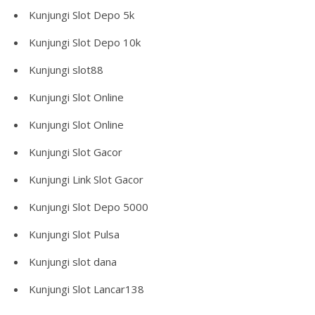
Kunjungi
Slot Depo 5k
Kunjungi
Slot Depo 10k
Kunjungi
slot88
Kunjungi
Slot Online
Kunjungi
Slot Online
Kunjungi
Slot Gacor
Kunjungi
Link Slot Gacor
Kunjungi
Slot Depo 5000
Kunjungi
Slot Pulsa
Kunjungi
slot dana
Kunjungi
Slot Lancar138