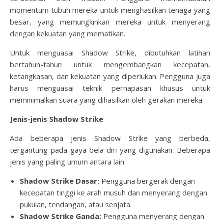
momentum tubuh mereka untuk menghasilkan tenaga yang
besar, yang memungkinkan mereka untuk menyerang
dengan kekuatan yang mematikan.
Untuk menguasai Shadow Strike, dibutuhkan latihan
bertahun-tahun untuk mengembangkan kecepatan,
ketangkasan, dan kekuatan yang diperlukan. Pengguna juga
harus menguasai teknik pernapasan khusus untuk
meminimalkan suara yang dihasilkan oleh gerakan mereka.
Jenis-jenis Shadow Strike
Ada beberapa jenis Shadow Strike yang berbeda,
tergantung pada gaya bela diri yang digunakan. Beberapa
jenis yang paling umum antara lain:
Shadow Strike Dasar:
Pengguna bergerak dengan
kecepatan tinggi ke arah musuh dan menyerang dengan
pukulan, tendangan, atau senjata.
Shadow Strike Ganda:
Pengguna menyerang dengan