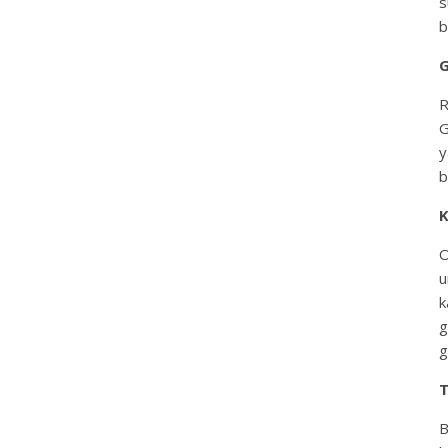
s
b
G
R
G
y
b
K
O
u
k
g
g
T
B