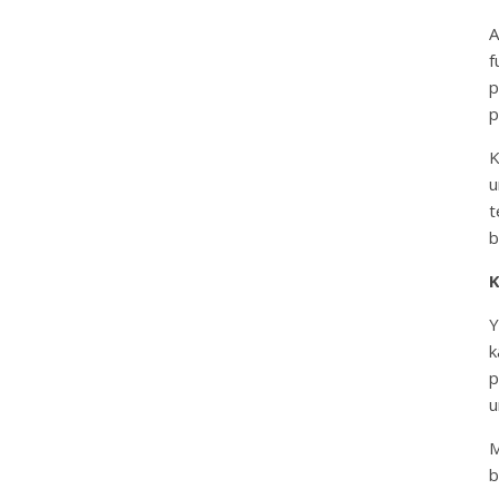
A
f
p
p
K
u
t
b
K
Y
k
p
u
M
b