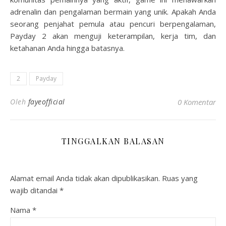
adrenalin dan pengalaman bermain yang unik. Apakah Anda
seorang penjahat pemula atau pencuri berpengalaman,
Payday 2 akan menguji keterampilan, kerja tim, dan
ketahanan Anda hingga batasnya.
2
Payday
Oleh
fayeofficial
0 Komentar
TINGGALKAN BALASAN
Alamat email Anda tidak akan dipublikasikan.
Ruas yang
wajib ditandai
*
Nama
*