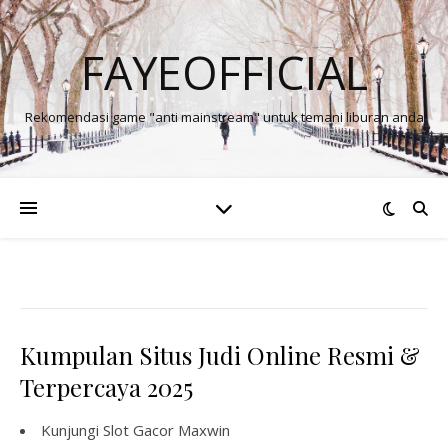
FAYEOFFICIAL
Rekomendasi game "anti mainstream" untuk temani liburan anda
Kumpulan Situs Judi Online Resmi &
Terpercaya 2025
Kunjungi
Slot Gacor Maxwin