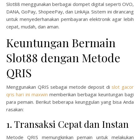
Slot88 menggunakan berbagai dompet digital seperti OVO,
DANA, GoPay, ShopeePay, dan LinkAja. Sistem ini dirancang
untuk menyederhanakan pembayaran elektronik agar lebih
cepat, mudah, dan aman.
Keuntungan Bermain
Slot88 dengan Metode
QRIS
Menggunakan QRIS sebagai metode deposit di
slot gacor
qris hari ini maxwin
memberikan berbagai keuntungan bagi
para pemain. Berikut beberapa keunggulan yang bisa Anda
rasakan:
1. Transaksi Cepat dan Instan
Metode QRIS memungkinkan pemain untuk melakukan