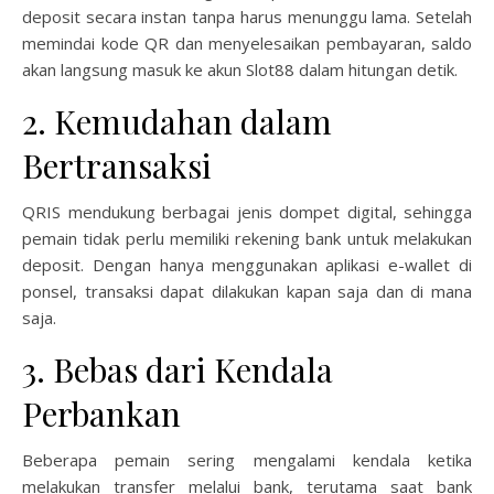
deposit secara instan tanpa harus menunggu lama. Setelah
memindai kode QR dan menyelesaikan pembayaran, saldo
akan langsung masuk ke akun Slot88 dalam hitungan detik.
2. Kemudahan dalam
Bertransaksi
QRIS mendukung berbagai jenis dompet digital, sehingga
pemain tidak perlu memiliki rekening bank untuk melakukan
deposit. Dengan hanya menggunakan aplikasi e-wallet di
ponsel, transaksi dapat dilakukan kapan saja dan di mana
saja.
3. Bebas dari Kendala
Perbankan
Beberapa pemain sering mengalami kendala ketika
melakukan transfer melalui bank, terutama saat bank