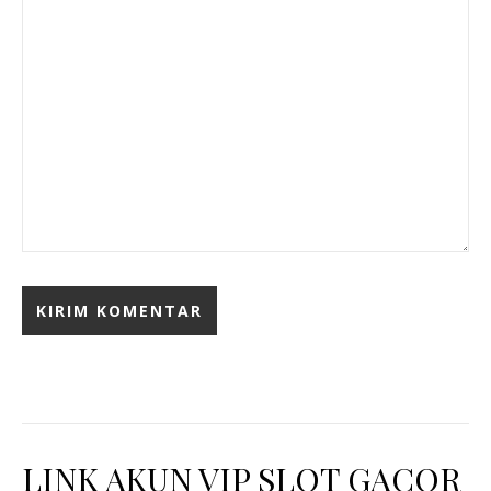
LINK AKUN VIP SLOT GACOR