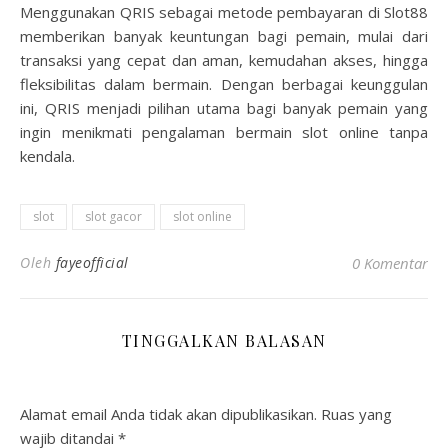
Menggunakan QRIS sebagai metode pembayaran di Slot88
memberikan banyak keuntungan bagi pemain, mulai dari
transaksi yang cepat dan aman, kemudahan akses, hingga
fleksibilitas dalam bermain. Dengan berbagai keunggulan
ini, QRIS menjadi pilihan utama bagi banyak pemain yang
ingin menikmati pengalaman bermain slot online tanpa
kendala.
slot
slot gacor
slot online
Oleh
fayeofficial
0 Komentar
TINGGALKAN BALASAN
Alamat email Anda tidak akan dipublikasikan.
Ruas yang
wajib ditandai
*