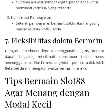
Gunakan aplikasi dompet digital pilihan Anda untuk
memindai kode QR yang tersedia.
Konfirmasi Pembayaran
Setelah pembayaran berhasil, saldo akan langsung
masuk ke akun Slot88 Anda.
7. Fleksibilitas dalam Bermain
Dengan kemudahan deposit menggunakan QRIS, pemain
dapat langsung menikmati permainan tanpa harus
menunggu lama. Hal ini memungkinkan pemain untuk lebih
fleksibel dalam mengatur waktu bermain mereka.
Tips Bermain Slot88
Agar Menang dengan
Modal Kecil