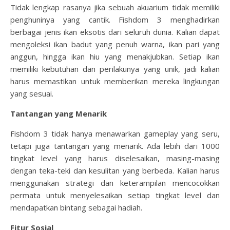
Tidak lengkap rasanya jika sebuah akuarium tidak memiliki
penghuninya yang cantik. Fishdom 3 menghadirkan
berbagai jenis ikan eksotis dari seluruh dunia. Kalian dapat
mengoleksi ikan badut yang penuh warna, ikan pari yang
anggun, hingga ikan hiu yang menakjubkan. Setiap ikan
memiliki kebutuhan dan perilakunya yang unik, jadi kalian
harus memastikan untuk memberikan mereka lingkungan
yang sesuai.
Tantangan yang Menarik
Fishdom 3 tidak hanya menawarkan gameplay yang seru,
tetapi juga tantangan yang menarik. Ada lebih dari 1000
tingkat level yang harus diselesaikan, masing-masing
dengan teka-teki dan kesulitan yang berbeda. Kalian harus
menggunakan strategi dan keterampilan mencocokkan
permata untuk menyelesaikan setiap tingkat level dan
mendapatkan bintang sebagai hadiah.
Fitur Sosial