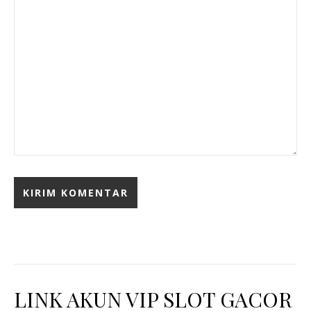
LINK AKUN VIP SLOT GACOR