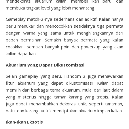
mendekorasi akuarium kalian, membeli ikan baru, dan
membuka tingkat level yang lebih menantang.
Gameplay match-3-nya sederhana dan adiktif. Kalian hanya
perlu menukar dan mencocokkan setidaknya tiga permata
dengan warna yang sama untuk menghilangkannya dari
papan permainan. Semakin banyak permata yang kalian
cocokkan, semakin banyak poin dan power-up yang akan
kalian dapatkan.
Akuarium yang Dapat Dikustomisasi
Selain gameplay yang seru, Fishdom 3 juga menawarkan
fitur akuarium yang dapat dikustomisasi. Kalian dapat
memilih dari berbagai tema akuarium, mulai dari laut dalam
yang misterius hingga taman karang yang tropis. Kalian
juga dapat menambahkan dekorasi unik, seperti tanaman,
batu, dan karang, untuk menciptakan akuarium impian kalian.
Ikan-Ikan Eksotis