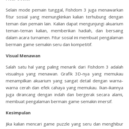
Selain mode pemain tunggal, Fishdom 3 juga menawarkan
fitur sosial yang memungkinkan kalian terhubung dengan
teman dan pemain lain. Kalian dapat mengunjungi akuarium
teman-teman kalian, memberikan hadiah, dan bersaing
dalam acara turnamen. Fitur sosial ini membuat pengalaman
bermain game semakin seru dan kompetitif.
Visual Menawan
Salah satu hal yang paling menarik dari Fishdom 3 adalah
visualnya yang menawan. Grafik 3D-nya yang memukau
menampilkan akuarium yang sangat detail dengan warna-
warna cerah dan efek cahaya yang memukau. Ikan-ikannya
juga dirancang dengan indah dan bergerak secara alami,
membuat pengalaman bermain game semakin imersif.
Kesimpulan
Jika kalian mencari game puzzle yang seru dan menghibur