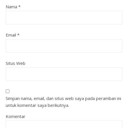
Nama
*
Email
*
Situs Web
Simpan nama, email, dan situs web saya pada peramban ini
untuk komentar saya berikutnya.
Komentar