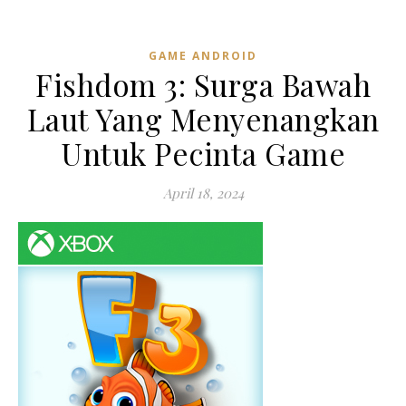
GAME ANDROID
Fishdom 3: Surga Bawah
Laut Yang Menyenangkan
Untuk Pecinta Game
April 18, 2024