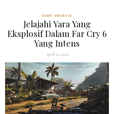
GAME ANDROID
Jelajahi Yara Yang
Eksplosif Dalam Far Cry 6
Yang Intens
April 21, 2024