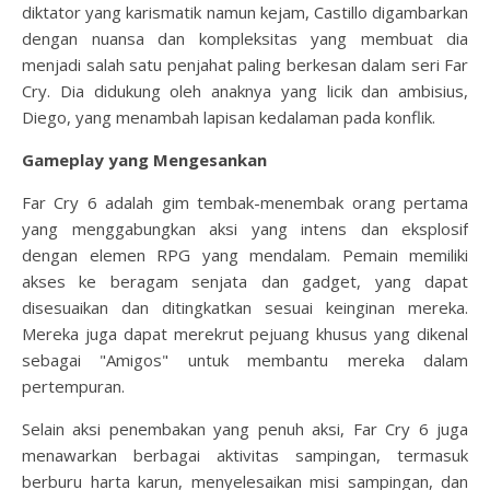
diktator yang karismatik namun kejam, Castillo digambarkan
dengan nuansa dan kompleksitas yang membuat dia
menjadi salah satu penjahat paling berkesan dalam seri Far
Cry. Dia didukung oleh anaknya yang licik dan ambisius,
Diego, yang menambah lapisan kedalaman pada konflik.
Gameplay yang Mengesankan
Far Cry 6 adalah gim tembak-menembak orang pertama
yang menggabungkan aksi yang intens dan eksplosif
dengan elemen RPG yang mendalam. Pemain memiliki
akses ke beragam senjata dan gadget, yang dapat
disesuaikan dan ditingkatkan sesuai keinginan mereka.
Mereka juga dapat merekrut pejuang khusus yang dikenal
sebagai "Amigos" untuk membantu mereka dalam
pertempuran.
Selain aksi penembakan yang penuh aksi, Far Cry 6 juga
menawarkan berbagai aktivitas sampingan, termasuk
berburu harta karun, menyelesaikan misi sampingan, dan