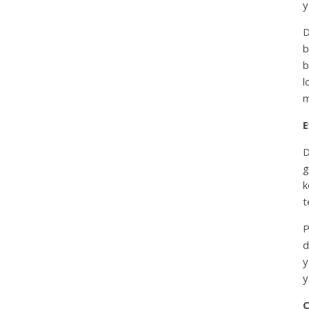
y
D
b
b
l
m
E
D
g
k
t
P
d
y
y