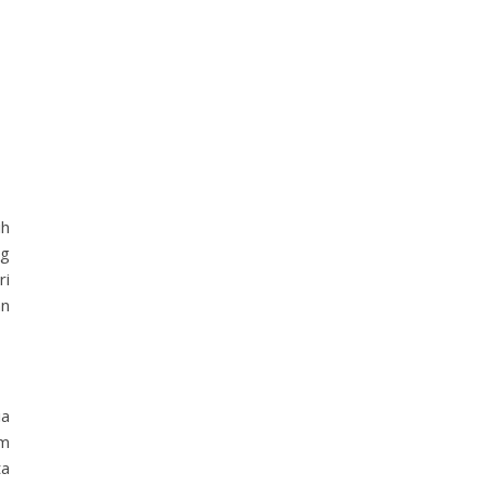
ih
ng
ri
an
ia
am
ta