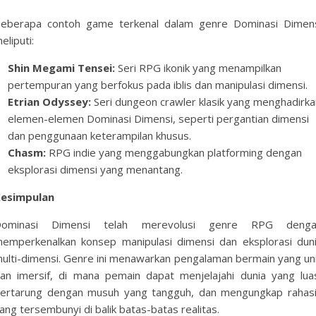
eberapa contoh game terkenal dalam genre Dominasi Dimen
eliputi:
Shin Megami Tensei:
Seri RPG ikonik yang menampilkan
pertempuran yang berfokus pada iblis dan manipulasi dimensi.
Etrian Odyssey:
Seri dungeon crawler klasik yang menghadirka
elemen-elemen Dominasi Dimensi, seperti pergantian dimensi
dan penggunaan keterampilan khusus.
Chasm:
RPG indie yang menggabungkan platforming dengan
eksplorasi dimensi yang menantang.
esimpulan
Dominasi Dimensi telah merevolusi genre RPG denga
emperkenalkan konsep manipulasi dimensi dan eksplorasi dun
ulti-dimensi. Genre ini menawarkan pengalaman bermain yang un
an imersif, di mana pemain dapat menjelajahi dunia yang lua
ertarung dengan musuh yang tangguh, dan mengungkap rahas
ang tersembunyi di balik batas-batas realitas.