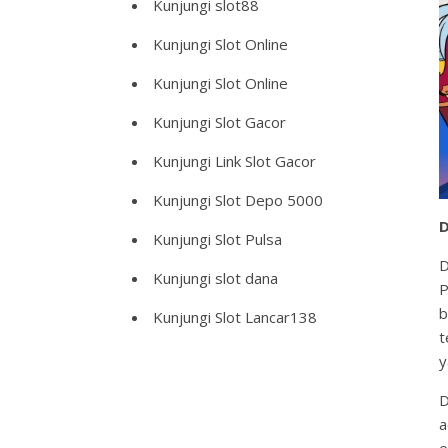
Kunjungi
slot88
Kunjungi
Slot Online
Kunjungi
Slot Online
Kunjungi
Slot Gacor
Kunjungi
Link Slot Gacor
Kunjungi
Slot Depo 5000
D
Kunjungi
Slot Pulsa
D
Kunjungi
slot dana
P
b
Kunjungi
Slot Lancar138
t
y
D
a