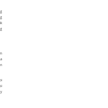
ng
ng
uk
ng
am
ka
an
pi
si
ay