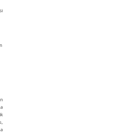
si
n
n
ia
ik
s,
ia