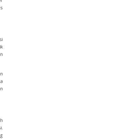
er
as
si
ik
an
an
ka
an
ah
i.
ng