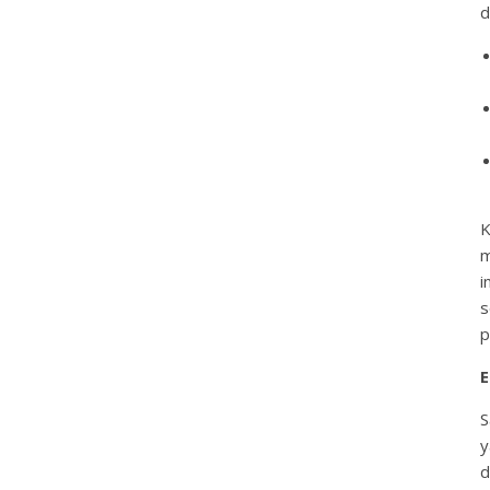
d
K
m
i
s
p
E
S
y
d