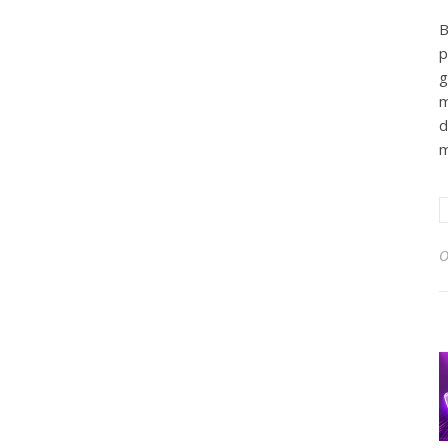
p
g
m
d
m
O