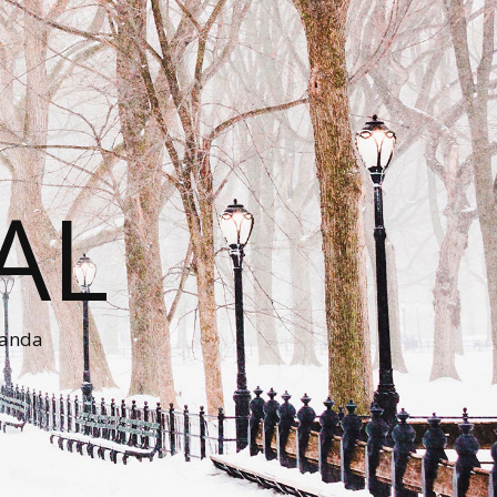
AL
 anda