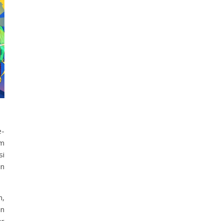
e-
am
si
in
n,
an