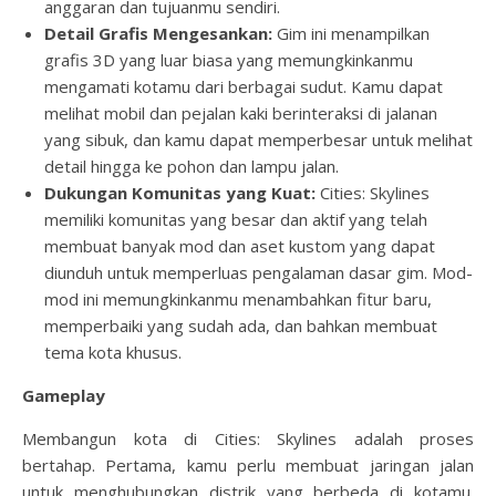
anggaran dan tujuanmu sendiri.
Detail Grafis Mengesankan:
Gim ini menampilkan
grafis 3D yang luar biasa yang memungkinkanmu
mengamati kotamu dari berbagai sudut. Kamu dapat
melihat mobil dan pejalan kaki berinteraksi di jalanan
yang sibuk, dan kamu dapat memperbesar untuk melihat
detail hingga ke pohon dan lampu jalan.
Dukungan Komunitas yang Kuat:
Cities: Skylines
memiliki komunitas yang besar dan aktif yang telah
membuat banyak mod dan aset kustom yang dapat
diunduh untuk memperluas pengalaman dasar gim. Mod-
mod ini memungkinkanmu menambahkan fitur baru,
memperbaiki yang sudah ada, dan bahkan membuat
tema kota khusus.
Gameplay
Membangun kota di Cities: Skylines adalah proses
bertahap. Pertama, kamu perlu membuat jaringan jalan
untuk menghubungkan distrik yang berbeda di kotamu.