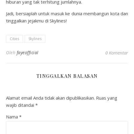
hiburan yang tak terhitung jumlahnya.
Jadi, bersiaplah untuk masuk ke dunia membangun kota dan
tinggalkan jejakmu di Skylines!
Cities
Skylines
Oleh
fayeofficial
0 Komentar
TINGGALKAN BALASAN
Alamat email Anda tidak akan dipublikasikan.
Ruas yang
wajib ditandai
*
Nama
*