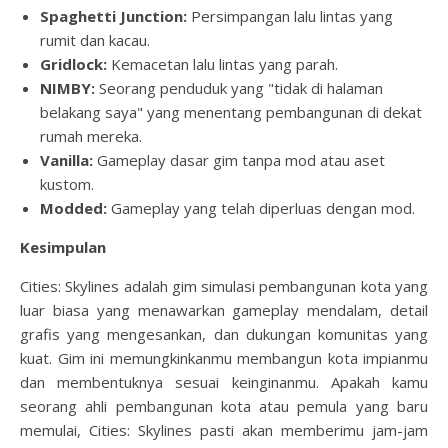
Spaghetti Junction:
Persimpangan lalu lintas yang
rumit dan kacau.
Gridlock:
Kemacetan lalu lintas yang parah.
NIMBY:
Seorang penduduk yang "tidak di halaman
belakang saya" yang menentang pembangunan di dekat
rumah mereka.
Vanilla:
Gameplay dasar gim tanpa mod atau aset
kustom.
Modded:
Gameplay yang telah diperluas dengan mod.
Kesimpulan
Cities: Skylines adalah gim simulasi pembangunan kota yang
luar biasa yang menawarkan gameplay mendalam, detail
grafis yang mengesankan, dan dukungan komunitas yang
kuat. Gim ini memungkinkanmu membangun kota impianmu
dan membentuknya sesuai keinginanmu. Apakah kamu
seorang ahli pembangunan kota atau pemula yang baru
memulai, Cities: Skylines pasti akan memberimu jam-jam