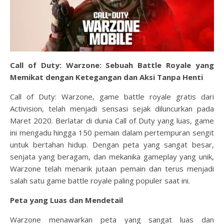
Call of Duty: Warzone: Sebuah Battle Royale yang
Memikat dengan Ketegangan dan Aksi Tanpa Henti
Call of Duty: Warzone, game battle royale gratis dari
Activision, telah menjadi sensasi sejak diluncurkan pada
Maret 2020. Berlatar di dunia Call of Duty yang luas, game
ini mengadu hingga 150 pemain dalam pertempuran sengit
untuk bertahan hidup. Dengan peta yang sangat besar,
senjata yang beragam, dan mekanika gameplay yang unik,
Warzone telah menarik jutaan pemain dan terus menjadi
salah satu game battle royale paling populer saat ini.
Peta yang Luas dan Mendetail
Warzone menawarkan peta yang sangat luas dan