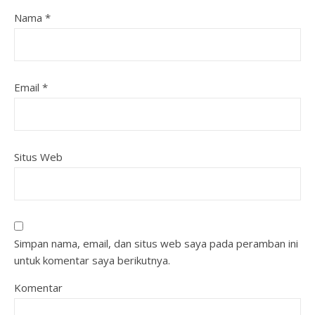
Nama
*
Email
*
Situs Web
Simpan nama, email, dan situs web saya pada peramban ini
untuk komentar saya berikutnya.
Komentar