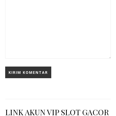
LINK AKUN VIP SLOT GACOR