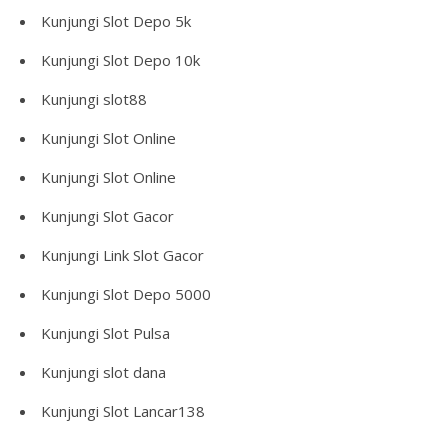
Kunjungi
Slot Depo 5k
Kunjungi
Slot Depo 10k
Kunjungi
slot88
Kunjungi
Slot Online
Kunjungi
Slot Online
Kunjungi
Slot Gacor
Kunjungi
Link Slot Gacor
Kunjungi
Slot Depo 5000
Kunjungi
Slot Pulsa
Kunjungi
slot dana
Kunjungi
Slot Lancar138