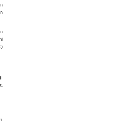
an
in
an
ni
gi
II
s.
n