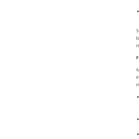
S
b
m
F
M
i
m