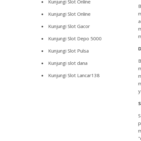
Kunjungi
Slot Online
B
m
Kunjungi
Slot Online
a
Kunjungi
Slot Gacor
m
m
Kunjungi
Slot Depo 5000
D
Kunjungi
Slot Pulsa
B
Kunjungi
slot dana
m
Kunjungi
Slot Lancar138
m
m
y
S
S
p
m
"