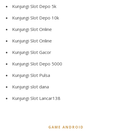
Kunjungi
Slot Depo 5k
Kunjungi
Slot Depo 10k
Kunjungi
Slot Online
Kunjungi
Slot Online
Kunjungi
Slot Gacor
Kunjungi
Slot Depo 5000
Kunjungi
Slot Pulsa
Kunjungi
slot dana
Kunjungi
Slot Lancar138
GAME ANDROID