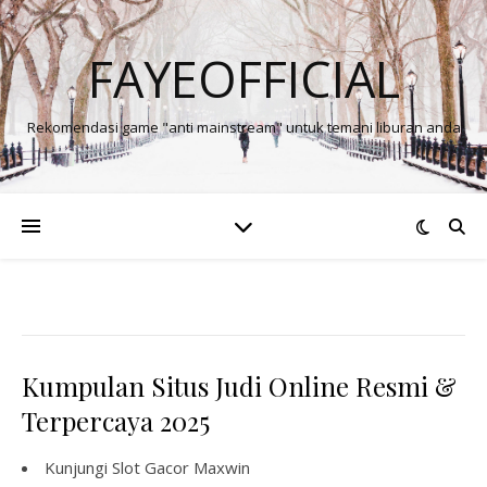
FAYEOFFICIAL
Rekomendasi game "anti mainstream" untuk temani liburan anda
Kumpulan Situs Judi Online Resmi &
Terpercaya 2025
Kunjungi
Slot Gacor Maxwin