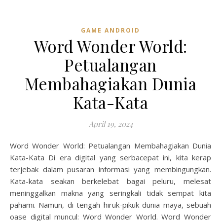
GAME ANDROID
Word Wonder World:
Petualangan
Membahagiakan Dunia
Kata-Kata
April 19, 2024
Word Wonder World: Petualangan Membahagiakan Dunia
Kata-Kata Di era digital yang serbacepat ini, kita kerap
terjebak dalam pusaran informasi yang membingungkan.
Kata-kata seakan berkelebat bagai peluru, melesat
meninggalkan makna yang seringkali tidak sempat kita
pahami. Namun, di tengah hiruk-pikuk dunia maya, sebuah
oase digital muncul: Word Wonder World. Word Wonder