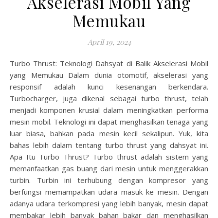
Akselerasi Mobil Yang
Memukau
April 19, 2024
Turbo Thrust: Teknologi Dahsyat di Balik Akselerasi Mobil
yang Memukau Dalam dunia otomotif, akselerasi yang
responsif adalah kunci kesenangan berkendara.
Turbocharger, juga dikenal sebagai turbo thrust, telah
menjadi komponen krusial dalam meningkatkan performa
mesin mobil. Teknologi ini dapat menghasilkan tenaga yang
luar biasa, bahkan pada mesin kecil sekalipun. Yuk, kita
bahas lebih dalam tentang turbo thrust yang dahsyat ini.
Apa Itu Turbo Thrust? Turbo thrust adalah sistem yang
memanfaatkan gas buang dari mesin untuk menggerakkan
turbin. Turbin ini terhubung dengan kompresor yang
berfungsi memampatkan udara masuk ke mesin. Dengan
adanya udara terkompresi yang lebih banyak, mesin dapat
membakar lebih banyak bahan bakar dan menghasilkan