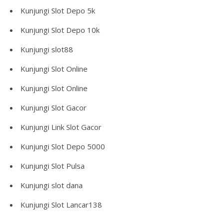
Kunjungi
Slot Depo 5k
Kunjungi
Slot Depo 10k
Kunjungi
slot88
Kunjungi
Slot Online
Kunjungi
Slot Online
Kunjungi
Slot Gacor
Kunjungi
Link Slot Gacor
Kunjungi
Slot Depo 5000
Kunjungi
Slot Pulsa
Kunjungi
slot dana
Kunjungi
Slot Lancar138