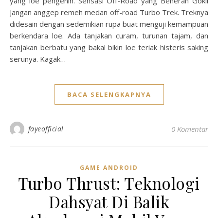
yang loe pengenin. Sensasi Off-Road yang Beneran Gokil
Jangan anggep remeh medan off-road Turbo Trek. Treknya
didesain dengan sedemikian rupa buat menguji kemampuan
berkendara loe. Ada tanjakan curam, turunan tajam, dan
tanjakan berbatu yang bakal bikin loe teriak histeris saking
serunya. Kagak…
BACA SELENGKAPNYA
fayeofficial
0 Komentar
GAME ANDROID
Turbo Thrust: Teknologi
Dahsyat Di Balik