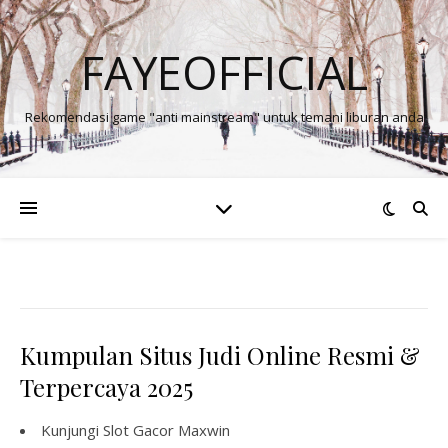
FAYEOFFICIAL
Rekomendasi game "anti mainstream" untuk temani liburan anda
Kumpulan Situs Judi Online Resmi &
Terpercaya 2025
Kunjungi
Slot Gacor Maxwin