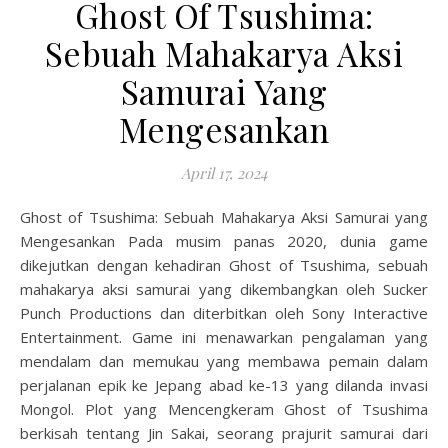
Ghost Of Tsushima:
Sebuah Mahakarya Aksi
Samurai Yang
Mengesankan
April 17, 2024
Ghost of Tsushima: Sebuah Mahakarya Aksi Samurai yang
Mengesankan Pada musim panas 2020, dunia game
dikejutkan dengan kehadiran Ghost of Tsushima, sebuah
mahakarya aksi samurai yang dikembangkan oleh Sucker
Punch Productions dan diterbitkan oleh Sony Interactive
Entertainment. Game ini menawarkan pengalaman yang
mendalam dan memukau yang membawa pemain dalam
perjalanan epik ke Jepang abad ke-13 yang dilanda invasi
Mongol. Plot yang Mencengkeram Ghost of Tsushima
berkisah tentang Jin Sakai, seorang prajurit samurai dari