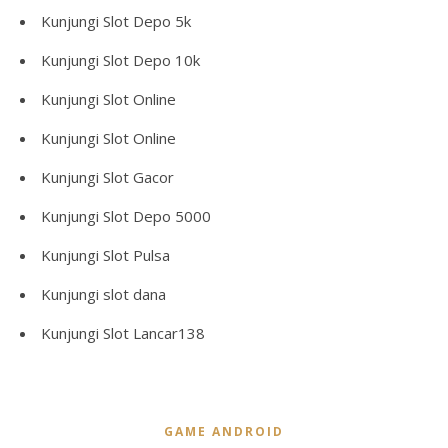
Kunjungi
Slot Depo 5k
Kunjungi
Slot Depo 10k
Kunjungi
Slot Online
Kunjungi
Slot Online
Kunjungi
Slot Gacor
Kunjungi
Slot Depo 5000
Kunjungi
Slot Pulsa
Kunjungi
slot dana
Kunjungi
Slot Lancar138
GAME ANDROID