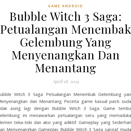
GAME ANDROID
Bubble Witch 3 Saga:
Petualangan Menembak
Gelembung Yang
Menyenangkan Dan
Menantang
April 18, 2024
ubble Witch 3 Saga: Petualangan Menembak Gelembung ya
enyenangkan dan Menantang Pecinta game kasual pasti sud
idak asing lagi dengan Bubble Witch 3 Saga. Game temb
elembung ini menawarkan petualangan seru yang memaduk
lemen teka-teki dan aksi yang adiktif. Gameplay yang Sederha
an Menyenangkan Gameplay Bubble Witch 3 Saga sangat mud