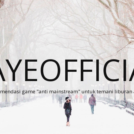
AYEOFFICI
mendasi game "anti mainstream" untuk temani liburan