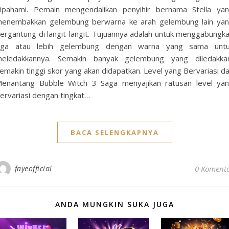
ipahami. Pemain mengendalikan penyihir bernama Stella ya
enembakkan gelembung berwarna ke arah gelembung lain ya
ergantung di langit-langit. Tujuannya adalah untuk menggabungk
iga atau lebih gelembung dengan warna yang sama unt
eledakkannya. Semakin banyak gelembung yang diledakka
emakin tinggi skor yang akan didapatkan. Level yang Bervariasi d
enantang Bubble Witch 3 Saga menyajikan ratusan level ya
ervariasi dengan tingkat…
BACA SELENGKAPNYA
fayeofficial
0 Koment
ANDA MUNGKIN SUKA JUGA