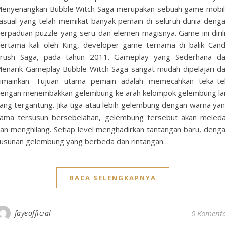
enyenangkan Bubble Witch Saga merupakan sebuah game mobi
asual yang telah memikat banyak pemain di seluruh dunia deng
erpaduan puzzle yang seru dan elemen magisnya. Game ini diril
ertama kali oleh King, developer game ternama di balik Can
rush Saga, pada tahun 2011. Gameplay yang Sederhana d
enarik Gameplay Bubble Witch Saga sangat mudah dipelajari d
imainkan. Tujuan utama pemain adalah memecahkan teka-te
engan menembakkan gelembung ke arah kelompok gelembung la
ang tergantung. Jika tiga atau lebih gelembung dengan warna ya
ama tersusun bersebelahan, gelembung tersebut akan meled
an menghilang. Setiap level menghadirkan tantangan baru, deng
usunan gelembung yang berbeda dan rintangan…
BACA SELENGKAPNYA
fayeofficial
0 Koment