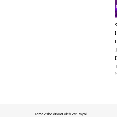
H
D
S
Tema Ashe dibuat oleh
WP Royal
.