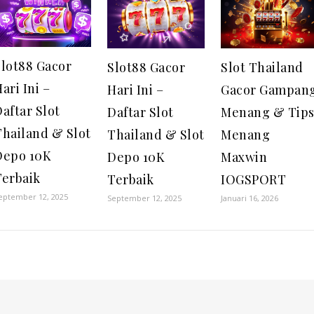
Slot88 Gacor
Slot88 Gacor
Slot Thailand
ari Ini –
Hari Ini –
Gacor Gampan
aftar Slot
Daftar Slot
Menang & Tip
Thailand & Slot
Thailand & Slot
Menang
Depo 10K
Depo 10K
Maxwin
Terbaik
Terbaik
IOGSPORT
eptember 12, 2025
September 12, 2025
Januari 16, 2026