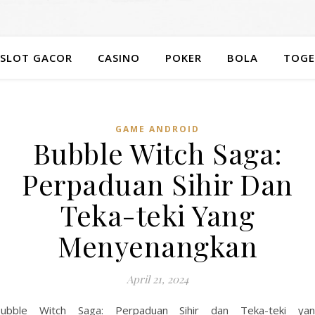
SLOT GACOR
CASINO
POKER
BOLA
TOGE
GAME ANDROID
Bubble Witch Saga:
Perpaduan Sihir Dan
Teka-teki Yang
Menyenangkan
April 21, 2024
ubble Witch Saga: Perpaduan Sihir dan Teka-teki ya