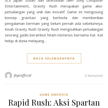
SCE Japan Studio dan diterbitkan oleh Sony Computer
Entertainment, Gravity Rush merupakan game aksi-
petualangan yang unik dan inovatif. Game ini mengusung
konsep gravitasi yang berbeda dan memberikan
pengalaman bermain yang belum pernah ada sebelumnya.
Kisah Gravity Rush Gravity Rush mengisahkan petualangan
seorang gadis berambut hitam misterius bernama Kat. Kat
hidup di dunia melayang…
BACA SELENGKAPNYA
fayeofficial
0 Komentar
GAME ANDROID
Rapid Rush: Aksi Spartan