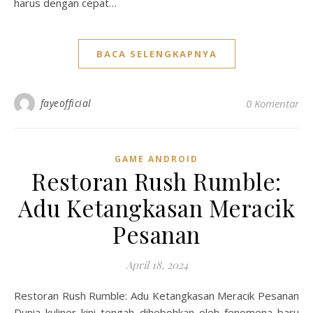
harus dengan cepat…
BACA SELENGKAPNYA
fayeofficial
0 Komentar
GAME ANDROID
Restoran Rush Rumble:
Adu Ketangkasan Meracik
Pesanan
April 18, 2024
Restoran Rush Rumble: Adu Ketangkasan Meracik Pesanan
Dunia kuliner kini tengah dihebohkan oleh fenomena baru