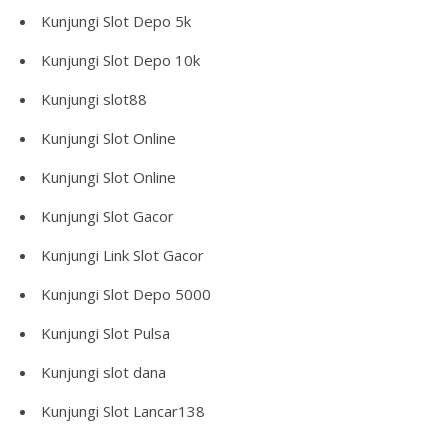
Kunjungi
Slot Depo 5k
Kunjungi
Slot Depo 10k
Kunjungi
slot88
Kunjungi
Slot Online
Kunjungi
Slot Online
Kunjungi
Slot Gacor
Kunjungi
Link Slot Gacor
Kunjungi
Slot Depo 5000
Kunjungi
Slot Pulsa
Kunjungi
slot dana
Kunjungi
Slot Lancar138