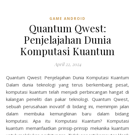
GAME ANDROID
Quantum Qwest:
Penjelajahan Dunia
Komputasi Kuantum
April 22, 2024
Quantum Qwest: Penjelajahan Dunia Komputasi Kuantum
Dalam dunia teknologi yang terus berkembang pesat,
komputasi kuantum telah menjadi perbincangan hangat di
kalangan peneliti dan pakar teknologi. Quantum Qwest,
sebuah perusahaan inovatif di bidang ini, memimpin jalan
dalam membuka kemungkinan baru dalam bidang
komputasi. Apa itu Komputasi Kuantum? Komputasi
kuantum memanfaatkan prinsip-prinsip mekanika kuantum