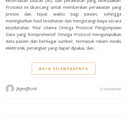
kecerdasan buatan (AI), dan perawatan yang disesuaikan.
Protokol ini dirancang untuk memberikan perawatan yang
presisi dan tepat waktu bagi pasien, sehingga
meningkatkan hasil kesehatan dan mengurangi biaya secara
keseluruhan. Fitur Utama Omega Protocol Pengumpulan
Data yang Komprehensif: Omega Protocol mengumpulkan
data pasien dari berbagai sumber, termasuk rekam medis
elektronik, perangkat yang dapat dipakai, dan…
BACA SELENGKAPNYA
fayeofficial
0 Komentar