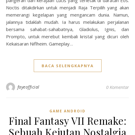
pangeran dari kerajaan Lucis yang terletak di daratan Eos.
Noctis ditakdirkan untuk menjadi Raja Terpilih yang akan
memerangi kegelapan yang mengancam dunia. Namun,
jalannya tidaklah mudah. Ia harus melakukan perjalanan
bersama sahabat-sahabatnya, Gladiolus, Ignis, dan
Prompto, untuk merebut kembali kristal yang dicuri oleh
Kekaisaran Niflheim. Gameplay…
BACA SELENGKAPNYA
fayeofficial
0 Komentar
GAME ANDROID
Final Fantasy VII Remake:
Sebuah Kejutan Nostalgia