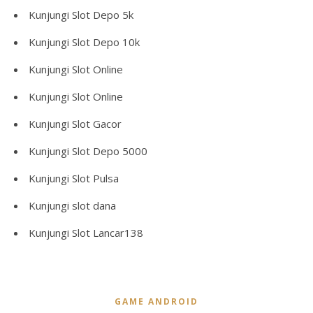
Kunjungi
Slot Depo 5k
Kunjungi
Slot Depo 10k
Kunjungi
Slot Online
Kunjungi
Slot Online
Kunjungi
Slot Gacor
Kunjungi
Slot Depo 5000
Kunjungi
Slot Pulsa
Kunjungi
slot dana
Kunjungi
Slot Lancar138
GAME ANDROID