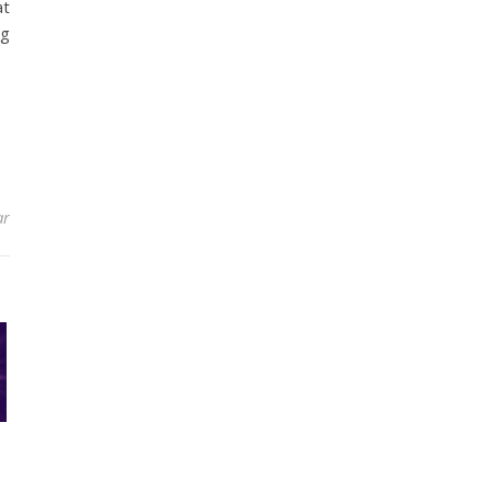
at
ng
ar