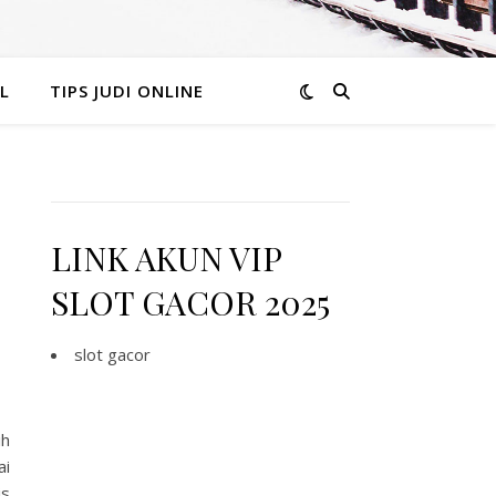
L
TIPS JUDI ONLINE
LINK AKUN VIP
SLOT GACOR 2025
slot gacor
ih
ai
is