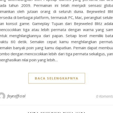
ada tahun 2009. Permainan ini telah menjadi sensasi globa
imainkan oleh jutaan orang di seluruh dunia. Bejeweled Bli
ersedia di berbagai platform, termasuk PC, Mac, perangkat selule
an konsol game. Gameplay Tujuan dari Bejeweled Blitz adal
encocokkan tiga atau lebih permata dengan warna yang sa
ntuk menghilangkannya dari papan. Setiap level memiliki bat
aktu 60 detik. Semakin cepat kamu menghilangkan permat
emakin banyak poin yang kamu dapatkan. Pemain dapat membu
ombo dengan mencocokkan lebih dari tiga permata sekaligus, ya
enghasilkan nilai poin yang lebih…
BACA SELENGKAPNYA
fayeofficial
0 Koment