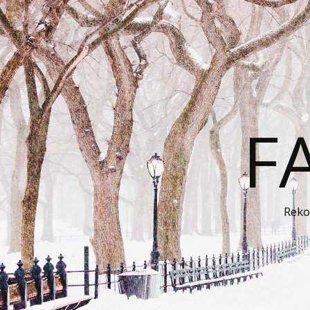
F
Reko