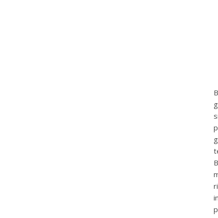
B
g
s
p
g
t
B
m
r
i
p